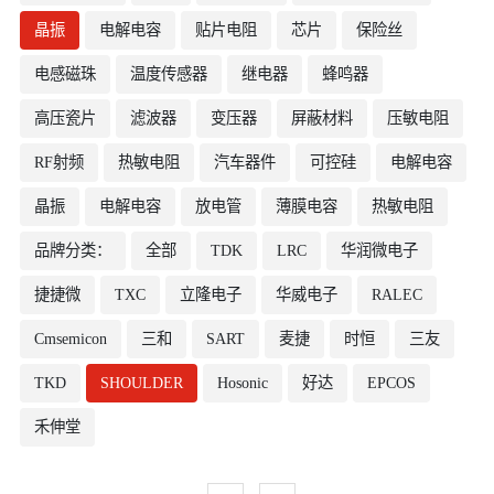
晶振
电解电容
贴片电阻
芯片
保险丝
电感磁珠
温度传感器
继电器
蜂鸣器
高压瓷片
滤波器
变压器
屏蔽材料
压敏电阻
RF射频
热敏电阻
汽车器件
可控硅
电解电容
晶振
电解电容
放电管
薄膜电容
热敏电阻
品牌分类：
全部
TDK
LRC
华润微电子
捷捷微
TXC
立隆电子
华威电子
RALEC
Cmsemicon
三和
SART
麦捷
时恒
三友
TKD
SHOULDER
Hosonic
好达
EPCOS
禾伸堂