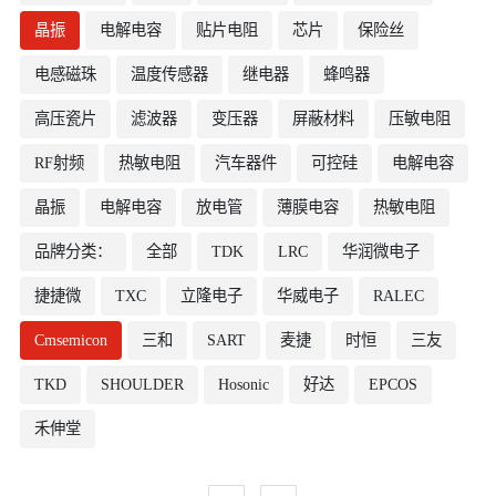
晶振
电解电容
贴片电阻
芯片
保险丝
电感磁珠
温度传感器
继电器
蜂鸣器
高压瓷片
滤波器
变压器
屏蔽材料
压敏电阻
RF射频
热敏电阻
汽车器件
可控硅
电解电容
晶振
电解电容
放电管
薄膜电容
热敏电阻
品牌分类：
全部
TDK
LRC
华润微电子
捷捷微
TXC
立隆电子
华威电子
RALEC
Cmsemicon
三和
SART
麦捷
时恒
三友
TKD
SHOULDER
Hosonic
好达
EPCOS
禾伸堂