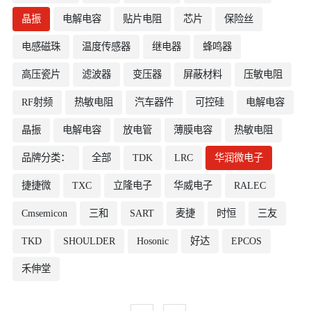
晶振
电解电容
贴片电阻
芯片
保险丝
电感磁珠
温度传感器
继电器
蜂鸣器
高压瓷片
滤波器
变压器
屏蔽材料
压敏电阻
RF射频
热敏电阻
汽车器件
可控硅
电解电容
晶振
电解电容
放电管
薄膜电容
热敏电阻
品牌分类：
全部
TDK
LRC
华润微电子
捷捷微
TXC
立隆电子
华威电子
RALEC
Cmsemicon
三和
SART
麦捷
时恒
三友
TKD
SHOULDER
Hosonic
好达
EPCOS
禾伸堂