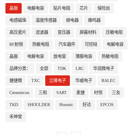
晶振
电解电容
贴片电阻
芯片
保险丝
电感磁珠
温度传感器
继电器
蜂鸣器
高压瓷片
滤波器
变压器
屏蔽材料
压敏电阻
RF射频
热敏电阻
汽车器件
可控硅
电解电容
晶振
电解电容
放电管
薄膜电容
热敏电阻
品牌分类：
全部
TDK
LRC
华润微电子
捷捷微
TXC
立隆电子
华威电子
RALEC
Cmsemicon
三和
SART
麦捷
时恒
三友
TKD
SHOULDER
Hosonic
好达
EPCOS
禾伸堂