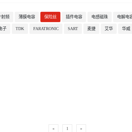
F射频
薄膜电容
保险丝
插件电容
电感磁珠
电解电
电子
TDK
FARATRONIC
SART
麦捷
艾华
华威
«
1
»