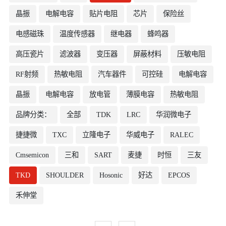
晶振
电解电容
贴片电阻
芯片
保险丝
电感磁珠
温度传感器
继电器
蜂鸣器
高压瓷片
滤波器
变压器
屏蔽材料
压敏电阻
RF射频
热敏电阻
汽车器件
可控硅
电解电容
晶振
电解电容
放电管
薄膜电容
热敏电阻
品牌分类：
全部
TDK
LRC
华润微电子
捷捷微
TXC
立隆电子
华威电子
RALEC
Cmsemicon
三和
SART
麦捷
时恒
三友
TKD
SHOULDER
Hosonic
好达
EPCOS
禾伸堂