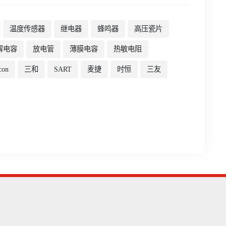
温度传感器
继电器
蜂鸣器
高压瓷片
解电容
放电管
薄膜电容
热敏电阻
con
三和
SART
麦捷
时恒
三友