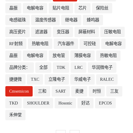
晶振
电解电容
贴片电阻
芯片
保险丝
电感磁珠
温度传感器
继电器
蜂鸣器
高压瓷片
滤波器
变压器
屏蔽材料
压敏电阻
RF射频
热敏电阻
汽车器件
可控硅
电解电容
晶振
电解电容
放电管
薄膜电容
热敏电阻
品牌分类：
全部
TDK
LRC
华润微电子
捷捷微
TXC
立隆电子
华威电子
RALEC
Cmsemicon
三和
SART
麦捷
时恒
三友
TKD
SHOULDER
Hosonic
好达
EPCOS
禾伸堂