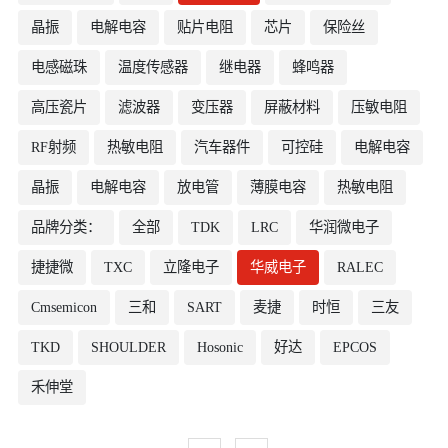
晶振
电解电容
贴片电阻
芯片
保险丝
电感磁珠
温度传感器
继电器
蜂鸣器
高压瓷片
滤波器
变压器
屏蔽材料
压敏电阻
RF射频
热敏电阻
汽车器件
可控硅
电解电容
晶振
电解电容
放电管
薄膜电容
热敏电阻
品牌分类：
全部
TDK
LRC
华润微电子
捷捷微
TXC
立隆电子
华威电子
RALEC
Cmsemicon
三和
SART
麦捷
时恒
三友
TKD
SHOULDER
Hosonic
好达
EPCOS
禾伸堂