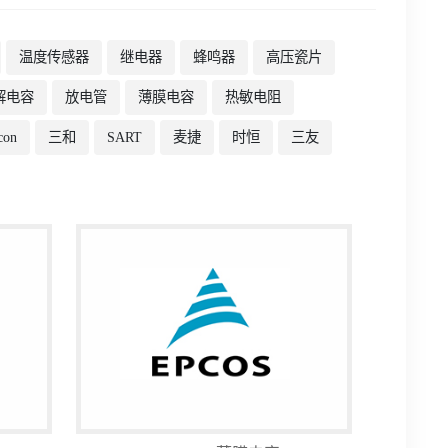
温度传感器
继电器
蜂鸣器
高压瓷片
解电容
放电管
薄膜电容
热敏电阻
con
三和
SART
麦捷
时恒
三友