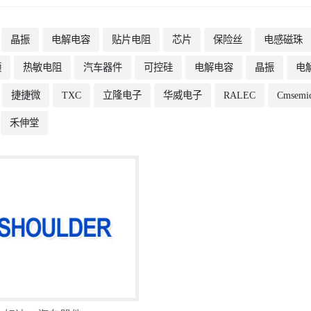
晶振
电解电容
贴片电阻
芯片
保险丝
电感磁珠
频
热敏电阻
汽车器件
可控硅
电解电容
晶振
电
捷捷微
TXC
立隆电子
华威电子
RALEC
Cmsemi
禾伸堂