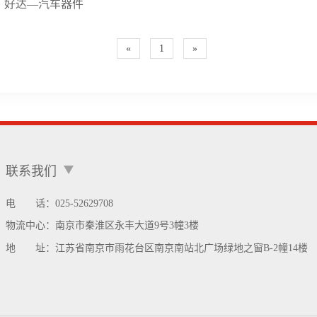
好达—汽车器件
«
1
»
联系我们
电 话：025-52629708
物流中心：
南京市秦淮区永丰大道9号3幢3楼
地 址：
江苏省南京市雨花台区南京南站北广场绿地之窗B-2幢14楼