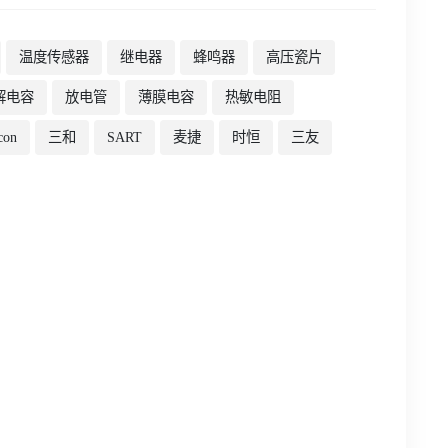
温度传感器
继电器
蜂鸣器
高压瓷片
解电容
放电管
薄膜电容
热敏电阻
con
三和
SART
麦捷
时恒
三友