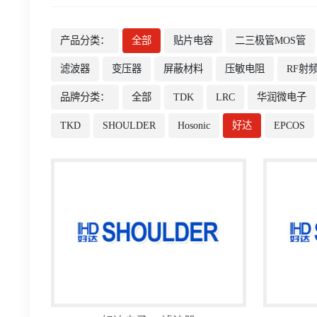
产品分类：
全部
贴片电容
二三极管MOS管
滤波器
变压器
屏蔽材料
压敏电阻
RF射
品牌分类：
全部
TDK
LRC
华润微电子
TKD
SHOULDER
Hosonic
好达
EPCOS