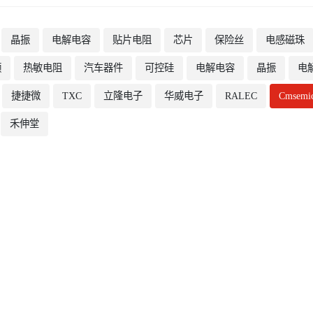
晶振
电解电容
贴片电阻
芯片
保险丝
电感磁珠
频
热敏电阻
汽车器件
可控硅
电解电容
晶振
电
捷捷微
TXC
立隆电子
华威电子
RALEC
Cmsemi
禾伸堂