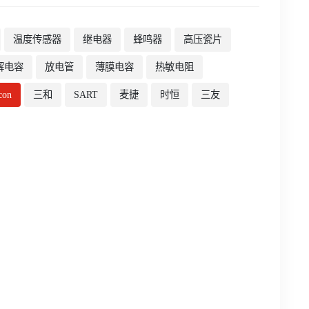
温度传感器
继电器
蜂鸣器
高压瓷片
解电容
放电管
薄膜电容
热敏电阻
con
三和
SART
麦捷
时恒
三友