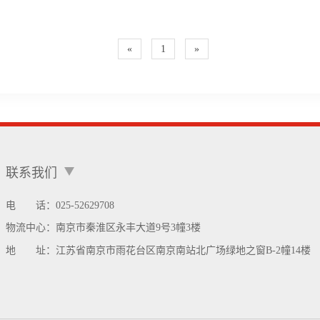
«
1
»
联系我们
电 话：025-52629708
物流中心：
南京市秦淮区永丰大道9号3幢3楼
地 址：
江苏省南京市雨花台区南京南站北广场绿地之窗B-2幢14楼