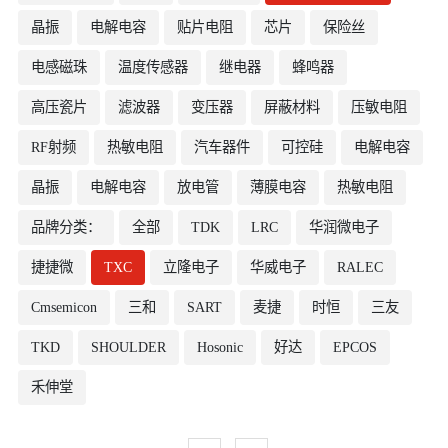
晶振
电解电容
贴片电阻
芯片
保险丝
电感磁珠
温度传感器
继电器
蜂鸣器
高压瓷片
滤波器
变压器
屏蔽材料
压敏电阻
RF射频
热敏电阻
汽车器件
可控硅
电解电容
晶振
电解电容
放电管
薄膜电容
热敏电阻
品牌分类：
全部
TDK
LRC
华润微电子
捷捷微
TXC
立隆电子
华威电子
RALEC
Cmsemicon
三和
SART
麦捷
时恒
三友
TKD
SHOULDER
Hosonic
好达
EPCOS
禾伸堂