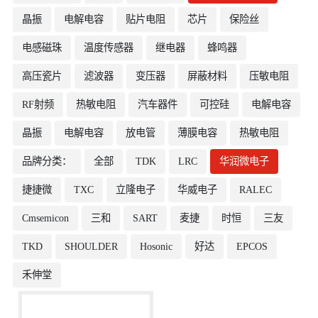
晶振
电解电容
贴片电阻
芯片
保险丝
电感磁珠
温度传感器
继电器
蜂鸣器
高压瓷片
滤波器
变压器
屏蔽材料
压敏电阻
RF射频
热敏电阻
汽车器件
可控硅
电解电容
晶振
电解电容
放电管
薄膜电容
热敏电阻
品牌分类：
全部
TDK
LRC
华润微电子
捷捷微
TXC
立隆电子
华威电子
RALEC
Cmsemicon
三和
SART
麦捷
时恒
三友
TKD
SHOULDER
Hosonic
好达
EPCOS
禾伸堂