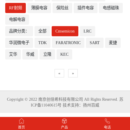
RF射频
薄膜电容
保险丝
插件电容
电感磁珠
电解电容
品牌分类：
全部
Cmsemicon
LRC
华润微电子
TDK
FARATRONIC
SART
麦捷
艾华
华威
立隆
KEC
«
»
Copyright © 2022 南京创倍希科技有限公司 All Rights Reserved.
苏
ICP备11040615号
技术支持：
扬州百威
首页
产品
电话