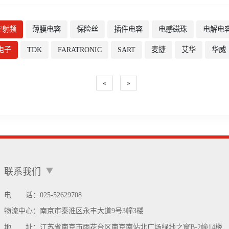
F射频
薄膜电容
保险丝
插件电容
电感磁珠
电解电
电子
TDK
FARATRONIC
SART
麦捷
艾华
华威
«
»
联系我们
电 话：025-52629708
物流中心：
南京市秦淮区永丰大道9号3幢3楼
地 址：
江苏省南京市雨花台区南京南站北广场绿地之窗B-2幢14楼