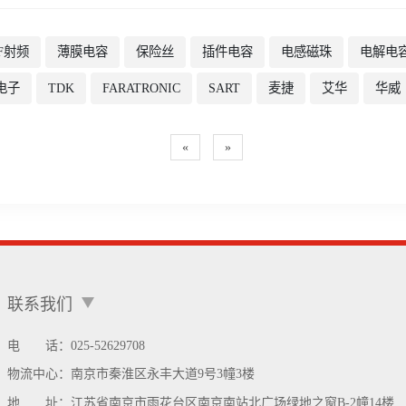
F射频
薄膜电容
保险丝
插件电容
电感磁珠
电解电
电子
TDK
FARATRONIC
SART
麦捷
艾华
华威
«
»
联系我们
电 话：025-52629708
物流中心：
南京市秦淮区永丰大道9号3幢3楼
地 址：
江苏省南京市雨花台区南京南站北广场绿地之窗B-2幢14楼