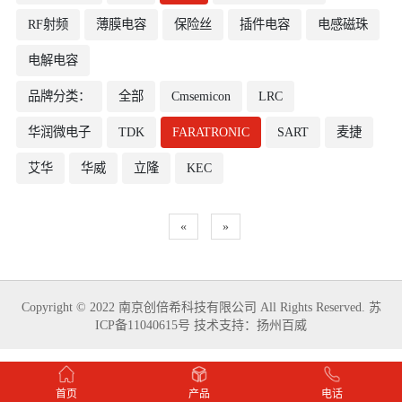
RF射频
薄膜电容
保险丝
插件电容
电感磁珠
电解电容
品牌分类：
全部
Cmsemicon
LRC
华润微电子
TDK
FARATRONIC
SART
麦捷
艾华
华威
立隆
KEC
«
»
Copyright © 2022 南京创倍希科技有限公司 All Rights Reserved.
苏
ICP备11040615号
技术支持：
扬州百威
首页
产品
电话