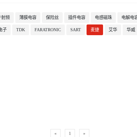
F射频
薄膜电容
保险丝
插件电容
电感磁珠
电解电
电子
TDK
FARATRONIC
SART
麦捷
艾华
华威
«
1
»