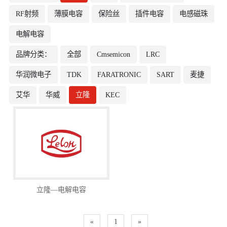
RF射频
薄膜电容
保险丝
插件电容
电感磁珠
电解电容
品牌分类：
全部
Cmsemicon
LRC
华润微电子
TDK
FARATRONIC
SART
麦捷
艾华
华威
立隆
KEC
立隆—电解电容
«
1
»