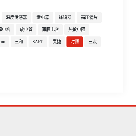
温度传感器
继电器
蜂鸣器
高压瓷片
解电容
放电管
薄膜电容
热敏电阻
con
三和
SART
麦捷
时恒
三友