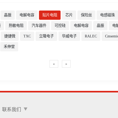
晶振
电解电容
贴片电阻
芯片
保险丝
电感磁珠
频
热敏电阻
汽车器件
可控硅
电解电容
晶振
电
捷捷微
TXC
立隆电子
华威电子
RALEC
Cmsemi
禾伸堂
«
»
联系我们