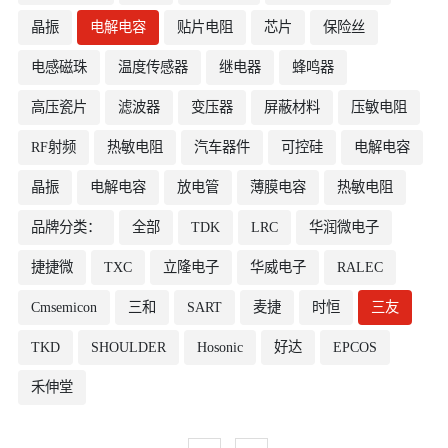
晶振
电解电容
贴片电阻
芯片
保险丝
电感磁珠
温度传感器
继电器
蜂鸣器
高压瓷片
滤波器
变压器
屏蔽材料
压敏电阻
RF射频
热敏电阻
汽车器件
可控硅
电解电容
晶振
电解电容
放电管
薄膜电容
热敏电阻
品牌分类：
全部
TDK
LRC
华润微电子
捷捷微
TXC
立隆电子
华威电子
RALEC
Cmsemicon
三和
SART
麦捷
时恒
三友
TKD
SHOULDER
Hosonic
好达
EPCOS
禾伸堂