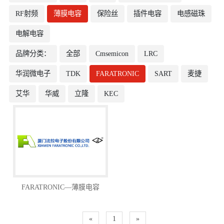
RF射频
薄膜电容
保险丝
插件电容
电感磁珠
电解电容
品牌分类：
全部
Cmsemicon
LRC
华润微电子
TDK
FARATRONIC
SART
麦捷
艾华
华威
立隆
KEC
FARATRONIC—薄膜电容
«
1
»